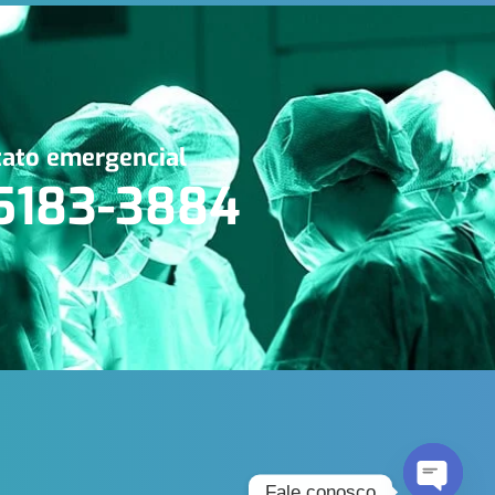
ato emergencial
 5183-3884
Fale conosco