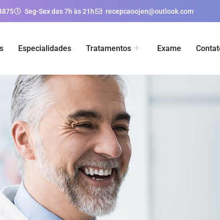
4875
Seg-Sex das 7h às 21h
recepcaoojen@outlook.com
s
Especialidades
Tratamentos
Exame
Contat